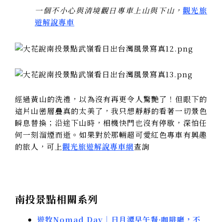
一個不小心與清境觀日專車上山與下山，
觀光旅
遊解說專車
經過黃山的洗禮，以為沒有再更令人驚艷了！但眼下的
這片山巒層疊真的太美了，我只想靜靜的看著一切景色
瞬息替換；沿途下山時，相機快門也沒有停歇，深怕任
何一刻溜煙而逝。如果對於那輛超可愛紅色專車有興趣
的旅人，可上
觀光旅遊解說專車網
查詢
南投景點相關系列
遊牧Nomad Day｜日月潭早午餐·咖啡廳，不