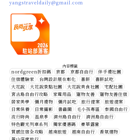
yangstraveldaily@gmail.com
內容標籤
nordgreen折扣碼
京都
京都自由行
伴手禮社團
住宿體驗家
台灣設計展在彰化
喜餅
喜餅試吃
大花說
大花說景點社團
大花說美食社團
宅配社團
宮古島自由行攻略
家電用品
寵物友善
寵物友善住宿
居家美學
彌月禮物
彌月試吃
旅行提案
旅遊提案
日常保養
日常攝影
書蟲圈
毛小孩專區
泰國自由行
流行時尚
溫泉季
濟州島自由行
濟洲島自由行
特色觀光列車系列
獨家優惠碼
豪華露營
質感住宿全攻略
越南旅遊
越南自由行
香氛選物
黃山深度旅行