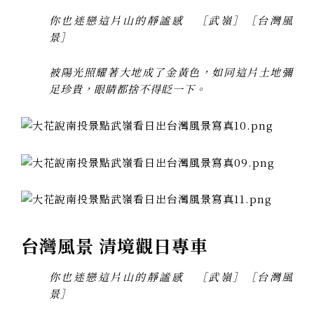
你也迷戀這片山的靜謐感 ［武嶺］［台灣風
景］
被陽光照耀著大地成了金黃色，如同這片土地彌
足珍貴，眼睛都捨不得眨一下。
台灣風景 清境觀日專車
你也迷戀這片山的靜謐感 ［武嶺］［台灣風
景］