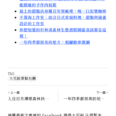
能錯過的手作肉桂捲
最土的甜點店身藏百年窯廠裡，喝一口泥漿咖啡
不靠海工作室｜結合日式家庭料理、甜點與插畫
設計的工作室
你想知道的杉林溪森林生態渡假園區資訊都在這
裡！
一年四季都很美的地方，租腳踏車環湖
TAG
大花說景點社團
< 上一篇
下一篇 >
入住日月潭原森林民宿評價，暫離都市圈｜南投魚池住宿
一年四季都很美的地方｜我眼中的日月潭，租腳踏車環湖吹風
搶獲最新文章通知 facebook 搜尋大花說 🔍趕緊來