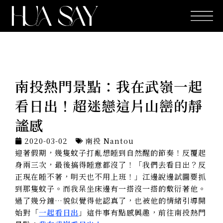
跳
至
主
要
內
容
南投熱門景點：我在武嶺一起
看日出！超迷戀這片山巒的靜
謐感
2020-03-02
南投 Nantou
迎著假期，幾隻蚊子打亂想睡到自然醒的節奏！反覆起
身兩三次，最後搞得睡意都沒了！「我們去看日出？反
正現在睡不著，明天也不用上班！」江邊說邊試圖要抓
到那隻蚊子。而我呆坐床邊有一搭沒一搭的敷衍著他。
過了幾分鐘…貌似覺得他認真了，也被他的情緒引導開
始對「
一起看日出
」這件事有點感興趣，前往南投熱門