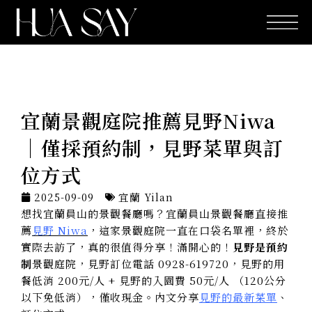
跳
至
主
要
內
容
宜蘭景觀庭院推薦見野Niwa
｜僅採預約制，見野菜單與訂
位方式
2025-09-09
宜蘭 Yilan
想找宜蘭員山的景觀餐廳嗎？宜蘭員山景觀餐廳直接推
薦
見野 Niwa
，這家景觀庭院一直在口袋名單裡，終於
實際去訪了，真的很值得分享！滿開心的！
見野是預約
制
景觀庭院，見野訂位電話 0928-619720，見野的用
餐低消 200元/人 + 見野的入園費 50元/人 （120公分
以下免低消），僅收現金。內文分享
見野的最新菜單
、