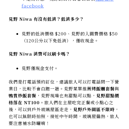
facebook
見野 Niwa 有沒有低消？低消多少？
見野的低消價格 $200、見野的入園費價格 $50
（120公分以下免低消），僅收現金。
見野 Niwa 消費可以刷卡嗎？
見野僅現金支付。
我們是打電話預約訂位，建議旅人可以打電話問一下營
業日，比較不會白跑一趟。見野菜單推薦
烤飯糰套餐
與
鴨賞炒飯套餐
，見野現場也有甜點可以點，
見野甜點價
格落在 NT100
。旅人們在主屋吃完正餐或小點心之
後，可以到戶外玻璃屋區走走，
見野戶外園區不限時
，
也可以無限時拍照，接近中午時間，玻璃屋偏熱，旅人
要注意補水防曬唷！