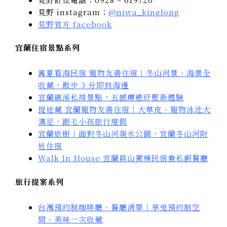
見野 instagram：
@niwa_kinglong
見野官方 facebook
宜蘭住宿景點系列
寗夏看海民宿 寵物友善住宿｜冬山河景、海景全
收藏，散步 3 分即到海邊
宜蘭礁溪私房景點，五感療癒紓壓新體驗
捉迷藏 宜蘭寵物友善住宿｜大草皮、寵物泳池大
滿足，跟毛小孩旅行度假
宜蘭旅樹｜面對冬山河親水公園，宜蘭冬山河附
近住宿
Walk In House 宜蘭員山獨棟民宿兼私廚餐廳
旅行提案系列
台灣預約制咖啡廳、餐廳清單｜享受預約制空
間、美味一次收藏