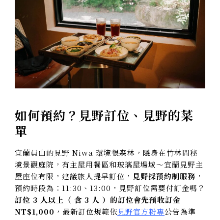
如何預約？見野訂位、見野的菜
單
宜蘭員山的見野 Niwa 環境很森林，隱身在竹林間秘
境景觀庭院，有主屋用餐區和玻璃屋場域～宜蘭見野主
屋座位有限，建議旅人提早訂位，
見野採預約制服務
，
預約時段為：11:30、13:00，見野訂位需要付訂金嗎？
訂位 3 人以上（ 含 3 人 ）的訂位會先預收訂金
NT$1,000
，最新訂位規範依
見野官方粉專
公告為準