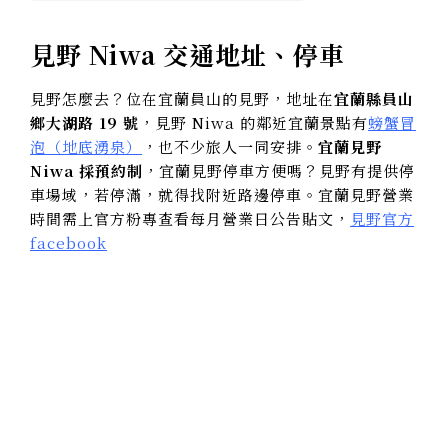
見野 Niwa 交通地址、停車
見野怎麼去？位在宜蘭員山的見野，地址在
宜蘭縣員山
鄉大湖路 19 號
，見野 Niwa 的鄰近宜蘭景點有
螃蟹冒
泡（地底湧泉）
，也不少旅人一同安排。
宜蘭見野
Niwa 採預約制
，宜蘭見野停車方便嗎？見野有提供停
車場域，若停滿，就得找附近路邊停車。宜蘭見野營業
時間需上官方粉專查看每月營業日公告貼文，
見野官方
facebook