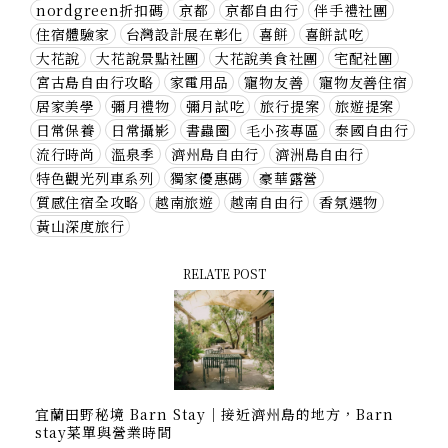
nordgreen折扣碼
京都
京都自由行
伴手禮社團
住宿體驗家
台灣設計展在彰化
喜餅
喜餅試吃
大花說
大花說景點社團
大花說美食社團
宅配社團
宮古島自由行攻略
家電用品
寵物友善
寵物友善住宿
居家美學
彌月禮物
彌月試吃
旅行提案
旅遊提案
日常保養
日常攝影
書蟲圈
毛小孩專區
泰國自由行
流行時尚
溫泉季
濟州島自由行
濟洲島自由行
特色觀光列車系列
獨家優惠碼
豪華露營
質感住宿全攻略
越南旅遊
越南自由行
香氛選物
黃山深度旅行
RELATE POST
宜蘭田野秘境 Barn Stay｜接近濟州島的地方，Barn
stay菜單與營業時間