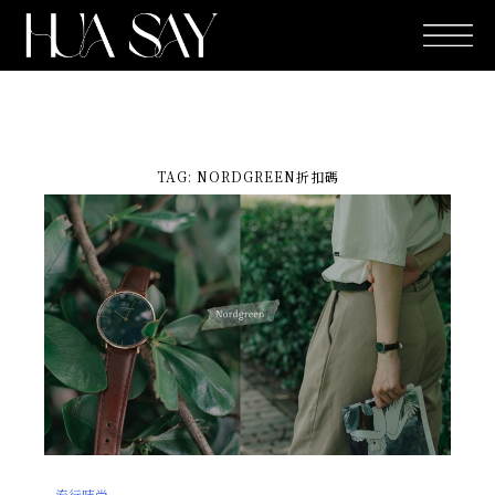
跳
至
主
要
內
容
TAG: NORDGREEN折扣碼
流行時尚