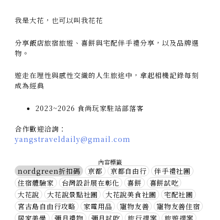
我是大花，也可以叫我花花
分享飯店旅宿旅遊、喜餅與宅配伴手禮分享，以及品牌選
物。
遊走在理性與感性交織的人生旅途中，拿起相機記錄每刻
成為經典
2023~2026 食尚玩家駐站部落客
合作歡迎洽詢：
yangstraveldaily@gmail.com
內容標籤
nordgreen折扣碼
京都
京都自由行
伴手禮社團
住宿體驗家
台灣設計展在彰化
喜餅
喜餅試吃
大花說
大花說景點社團
大花說美食社團
宅配社團
宮古島自由行攻略
家電用品
寵物友善
寵物友善住宿
居家美學
彌月禮物
彌月試吃
旅行提案
旅遊提案