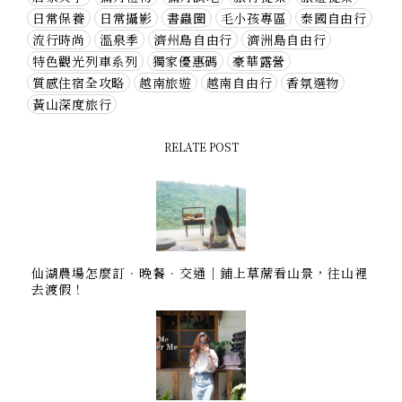
日常保養
日常攝影
書蟲圈
毛小孩專區
泰國自由行
流行時尚
溫泉季
濟州島自由行
濟洲島自由行
特色觀光列車系列
獨家優惠碼
豪華露營
質感住宿全攻略
越南旅遊
越南自由行
香氛選物
黃山深度旅行
RELATE POST
仙湖農場怎麼訂．晚餐．交通｜鋪上草蓆看山景，往山裡
去渡假！