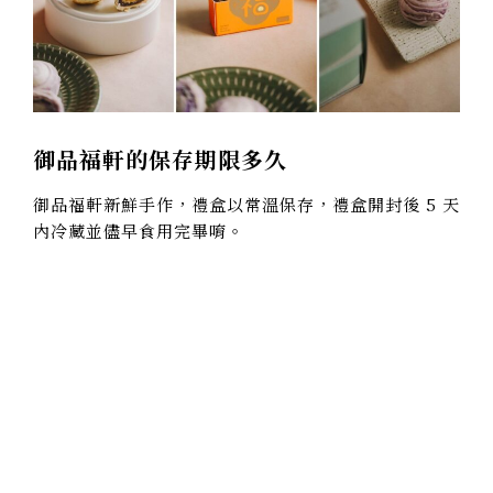
御品福軒的保存期限多久
御品福軒新鮮手作，禮盒以常溫保存，禮盒開封後 5 天
內冷藏並儘早食用完畢唷。