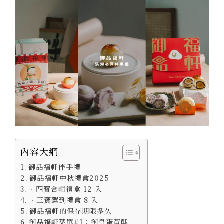
內容大綱
御品福軒伴手禮
御品福軒中秋禮盒2025
．四寶合輯禮盒 12 入
．三寶駕到禮盒 8 入
御品福軒的保存期限多久
御品福軒菜單#1：御皇蛋黃酥