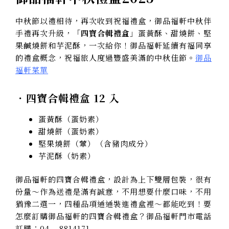
中秋節以禮相待，再次收到祝福禮盒，御品福軒中秋伴
手禮再次升級，「
四寶合輯禮盒
」蛋黃酥、甜燒餅、堅
果鹹燒餅和芋泥酥，一次給你！御品福軒延續有福同享
的禮盒概念，祝福旅人度過豐盛美滿的中秋佳節。
御品
福軒菜單
．四寶合輯禮盒 12 入
蛋黃酥（蛋奶素）
甜燒餅（蛋奶素）
堅果燒餅（葷）（含豬肉成分）
芋泥酥（奶素）
御品福軒的四寶合輯禮盒，設計為上下雙層包裝，很有
份量～作為送禮是滿有誠意，不用想要什麼口味，不用
猶豫二選一，四種品項通通裝進禮盒裡～都能吃到！要
怎麼訂購御品福軒的四寶合輯禮盒？御品福軒門市電話
訂購：04 – 8814171