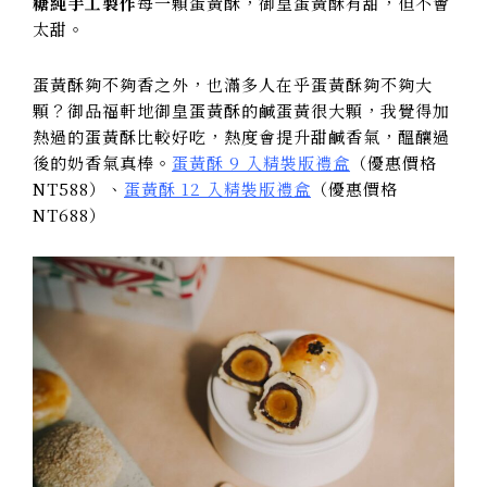
糖純手工製作
每一顆蛋黃酥，御皇蛋黃酥有甜，但不會
太甜。
蛋黃酥夠不夠香之外，也滿多人在乎蛋黃酥夠不夠大
顆？御品福軒地御皇蛋黃酥的鹹蛋黃很大顆，我覺得加
熱過的蛋黃酥比較好吃，熱度會提升甜鹹香氣，醞釀過
後的奶香氣真棒。
蛋黃酥 9 入精裝版禮盒
（優惠價格
NT588）、
蛋黃酥 12 入精裝版禮盒
（優惠價格
NT688）