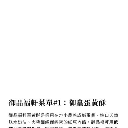
御品福軒菜單#1：御皇蛋黃酥
御品福軒蛋黃酥是選用在地小農熟成鹹蛋黃、進口天然
無水奶油、夾帶細緻而綿密的紅豆內餡。御品福軒用
低