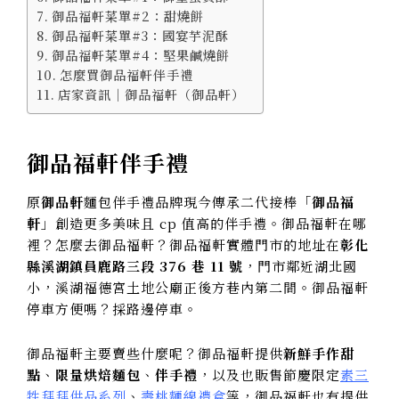
御品福軒菜單#2：甜燒餅
御品福軒菜單#3：國宴芋泥酥
御品福軒菜單#4：堅果鹹燒餅
怎麼買御品福軒伴手禮
店家資訊｜御品福軒（御品軒）
御品福軒伴手禮
原
御品軒
麵包伴手禮品牌現今傳承二代接棒「
御品福
軒
」創造更多美味且 cp 值高的伴手禮。御品福軒在哪
裡？怎麼去御品福軒？御品福軒實體門市的地址在
彰化
縣溪湖鎮員鹿路三段 376 巷 11 號
，門市鄰近湖北國
小，溪湖福德宮土地公廟正後方巷內第二間。御品福軒
停車方便嗎？採路邊停車。
御品福軒主要賣些什麼呢？御品福軒提供
新鮮手作甜
點
、
限量烘焙麵包
、
伴手禮
，以及也販售節慶限定
素三
牲拜拜供品系列
、
壽桃麵線禮盒
等，御品福軒也有提供