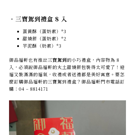
．三寶駕到禮盒 8 入
蛋黃酥（蛋奶素）*3
甜燒餅（蛋奶素）*2
芋泥酥（奶素）*3
御品福軒也有推出
三寶駕到
的小巧禮盒，內容物為 8
入，必須說御品福軒的火土甜燒餅包裝得太可愛了！迎
福又裝滿滿的福氣，收禮或者送禮都是美好寓意。要怎
麼訂購御品福軒的三寶駕到禮盒？御品福軒門市電話訂
購：04 – 8814171