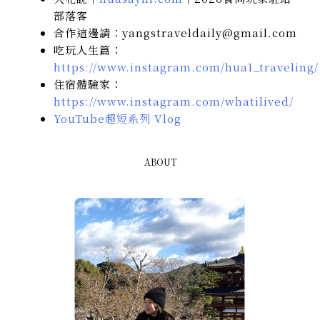
部落客
合作這邊請：yangstraveldaily@gmail.com
吃玩人生篇：
https://www.instagram.com/hua1_traveling/
住宿體驗家：
https://www.instagram.com/whatilived/
YouTube超短系列 Vlog
ABOUT