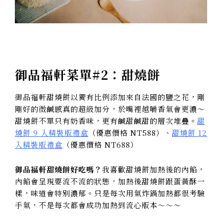
御品福軒菜單#2：甜燒餅
御品福軒甜燒餅以獨有比例添加來自法國的鹽之花，剛
剛好的微鹹感真的超級加分，於嘴裡越嚼香氣會更濃～
甜燒餅不單只有奶香味，更有鹹甜鹹甜的層次堆疊。
甜
燒餅 9 入精裝版禮盒
（優惠價格 NT588）、
甜燒餅 12
入精裝版禮盒
（優惠價格 NT688）
御品福軒甜燒餅好吃嗎？
我喜歡甜燒餅加熱後的內餡，
內餡會呈現要流不流的狀態，加熱後甜燒餅跟蛋黃酥一
樣，味道會特別濃郁。只是每次用氣炸鍋加熱都很考驗
手氣，不是每次都會成功加熱到流心版本～～～