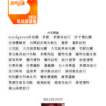
內容標籤
nordgreen折扣碼
京都
京都自由行
伴手禮社團
住宿體驗家
台灣設計展在彰化
喜餅
喜餅試吃
大花說
大花說景點社團
大花說美食社團
宅配社團
宮古島自由行攻略
家電用品
寵物友善
寵物友善住宿
居家美學
彌月禮物
彌月試吃
旅行提案
旅遊提案
日常保養
日常攝影
書蟲圈
毛小孩專區
泰國自由行
流行時尚
溫泉季
濟州島自由行
濟洲島自由行
特色觀光列車系列
獨家優惠碼
豪華露營
質感住宿全攻略
越南旅遊
越南自由行
香氛選物
黃山深度旅行
RELATE POST