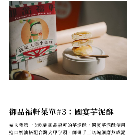
御品福軒菜單#3：國宴芋泥酥
這次我第一次吃到御品福軒的芋泥酥，國宴芋泥酥使用
進口奶油搭配
台灣大甲芋頭
，師傅手工切塊細磨熬成泥