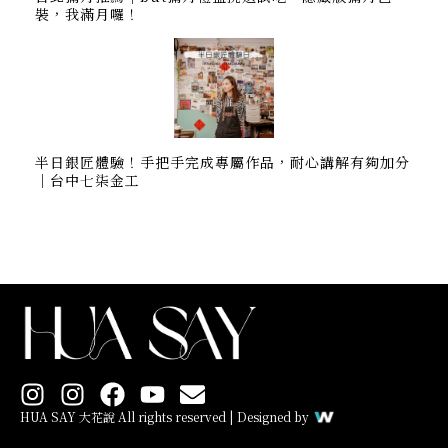
裝，我滿月囉！
半日銀匠體驗！手把手完成專屬作品，耐心講解有夠加分
｜台中七柒金工
I
I
F
Y
E
n
n
a
o
n
HUA SAY 大花說 All rights reserved | Designed by
s
s
c
u
v