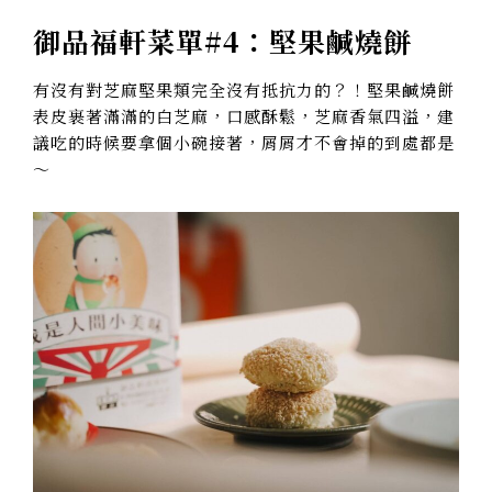
御品福軒菜單#4：堅果鹹燒餅
有沒有對芝麻堅果類完全沒有抵抗力的？！堅果鹹燒餅
表皮裹著滿滿的白芝麻，口感酥鬆，芝麻香氣四溢，建
議吃的時候要拿個小碗接著，屑屑才不會掉的到處都是
～