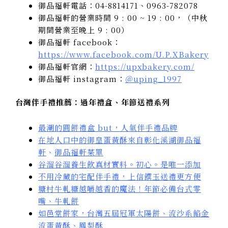
御品福軒電話：04-8814171、0963-782078
御品福軒的營業時間 9 : 00 ~ 19 : 00，
（中秋
期間營業至晚上 9 : 00）
御品福軒 facebook：
https://www.facebook.com/U.P.XBakery
御品福軒官網：
https://upxbakery.com/
御品福軒 instagram：
＠uping_1997
台灣伴手禮推薦：過年禮盒、年節送禮系列
最潮的圓餅禮盒 but，人氣伴手禮品牌
在地人口中的御皇蛋黃酥來自彰化溪湖御品福
軒
、
御品福軒菜單
谷溜谷溜養生飲真材實料。初心。是唯一添加
不用冷藏的宅配伴手禮，上信饌玉送禮更方便
糖村牛軋糖越嚼越香的魔法！年節必備台式零
嘴、牛軋餅
如邑堂餅家，台灣五屆冠軍太陽餅、流沙系餡金
流蛋黃酥、鳳梨酥