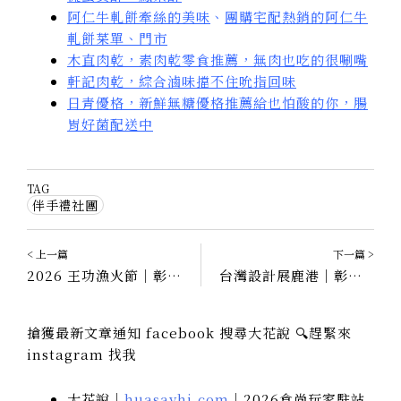
阿仁牛軋餅牽絲的美味
、
團購宅配熱銷的阿仁牛
軋餅菜單、門市
木直肉乾，素肉乾零食推薦，無肉也吃的很唰嘴
軒記肉乾，綜合滷味擋不住吮指回味
日青優格，新鮮無糖優格推薦給也怕酸的你，腸
胃好菌配送中
TAG
伴手禮社團
< 上一篇
下一篇 >
2026 王功漁火節｜彰化咖啡廳推薦、彰化鹿港住宿
台灣設計展鹿港｜彰旅行帶路、平安行、殿氣現場、圓未來之行
搶獲最新文章通知 facebook 搜尋大花說 🔍趕緊來
instagram 找我
大花說｜
huasayhi.com
｜2026食尚玩家駐站