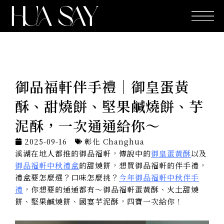
跳
至
主
要
內
容
御品福軒伴手禮｜御皇蛋黃
酥、甜燒餅、堅果鹹燒餅、芋
泥酥，一次通通給你～
2025-09-16
彰化 Changhua
溪湖在地人都推的御品福軒，傳說中的
御皇蛋黃酥
以及
御品福軒中秋禮盒
的甜燒餅，想買御品福軒的伴手禮，
禮盒要怎麼選？口味怎麼挑？
今年御品福軒中秋伴手
禮
，你想要的通通都有～御品福軒蛋黃酥、火土甜燒
餅、堅果鹹燒餅、國宴芋泥酥，四寶一次給你！