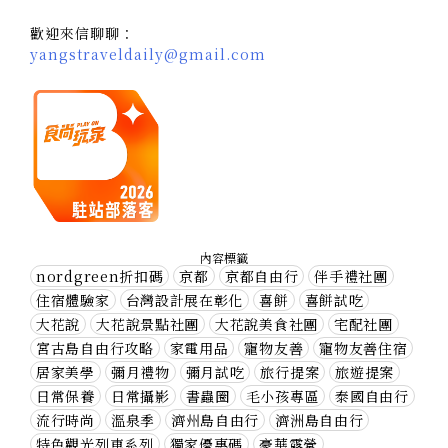
歡迎來信聊聊：
yangstraveldaily@gmail.com
內容標籤
nordgreen折扣碼
京都
京都自由行
伴手禮社團
住宿體驗家
台灣設計展在彰化
喜餅
喜餅試吃
大花說
大花說景點社團
大花說美食社團
宅配社團
宮古島自由行攻略
家電用品
寵物友善
寵物友善住宿
居家美學
彌月禮物
彌月試吃
旅行提案
旅遊提案
日常保養
日常攝影
書蟲圈
毛小孩專區
泰國自由行
流行時尚
溫泉季
濟州島自由行
濟洲島自由行
特色觀光列車系列
獨家優惠碼
豪華露營