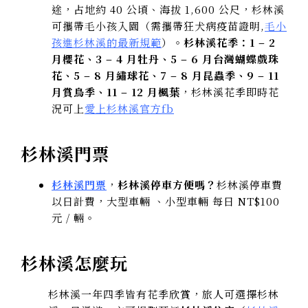
途，占地約 40 公頃、海拔 1,600 公尺，杉林溪
可攜帶毛小孩入園（需攜帶狂犬病疫苗證明,
毛小
孩進杉林溪的最新規範
）。
杉林溪花季：1 – 2
月櫻花、3 – 4 月牡丹、5 – 6 月台灣蝴蝶戲珠
花、5 – 8 月繡球花、7 – 8 月昆蟲季、9 – 11
月賞鳥季、11 – 12 月楓葉
，杉林溪花季即時花
況可上
愛上杉林溪官方fb
杉林溪門票
杉林溪門票
，
杉林溪停車方便嗎？
杉林溪停車費
以日計費，大型車輛 、小型車輛 每日 NT$100
元 / 輛。
杉林溪怎麼玩
杉林溪一年四季皆有花季欣賞，旅人可選擇杉林