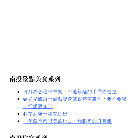
南投景點美食系列
日月潭必吃早午餐，不能錯過的手作肉桂捲
歡迎光臨最土甜點店身藏百年窯廠裡，要不要喝
一杯泥漿咖啡
我在武嶺一起看日出！
一年四季都很美的地方，我眼裡的日月潭
南投住宿系列