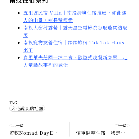
五里坡民宿 Villa｜南投清境住宿推薦，如此迷
人的山景，連長輩都愛
南投入樹村露營｜露天星空電影院怎麼能夠這麼
美
南投寵物友善住宿｜踏踏旅宿 Tak Tak Haus
來了
森堡萊夫莊園一泊二食、歐陸式晚餐新菜單｜走
入童話故事裡的城堡
TAG
大花說景點社團
< 上一篇
下一篇 >
遊牧Nomad Day日月潭早午餐｜南投魚池早午餐、咖啡，必吃手作肉桂捲
慎重開華住宿｜我走進了一片森林莊園，住了下來！南投埔里住宿推薦