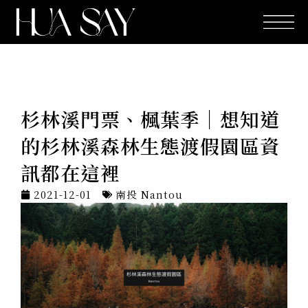
跳
至
主
要
內
容
杉林溪門票、楓葉季｜想知道
的杉林溪森林生態渡假園區資
訊都在這裡
2021-12-01
南投 Nantou