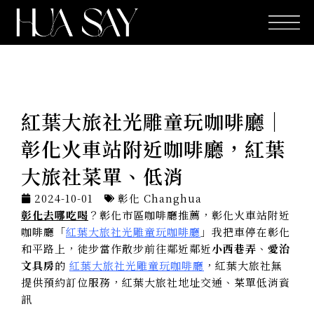
跳
至
主
要
內
容
紅葉大旅社光雕童玩咖啡廳｜
彰化火車站附近咖啡廳，紅葉
大旅社菜單、低消
2024-10-01
彰化 Changhua
彰化去哪吃喝
？彰化市區咖啡廳推薦，彰化火車站附近
咖啡廳「
紅葉大旅社光雕童玩咖啡廳
」我把車停在彰化
和平路上，徒步當作散步前往鄰近鄰近
小西巷弄
、
愛治
文具房
的
紅葉大旅社光雕童玩咖啡廳
，紅葉大旅社無
提供預約訂位服務，紅葉大旅社地址交通、菜單低消資
訊