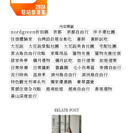
內容標籤
nordgreen折扣碼
京都
京都自由行
伴手禮社團
住宿體驗家
台灣設計展在彰化
喜餅
喜餅試吃
大花說
大花說景點社團
大花說美食社團
宅配社團
宮古島自由行攻略
家電用品
寵物友善
寵物友善住宿
居家美學
彌月禮物
彌月試吃
旅行提案
旅遊提案
日常保養
日常攝影
書蟲圈
毛小孩專區
泰國自由行
流行時尚
溫泉季
濟州島自由行
濟洲島自由行
特色觀光列車系列
獨家優惠碼
豪華露營
質感住宿全攻略
越南旅遊
越南自由行
香氛選物
黃山深度旅行
RELATE POST