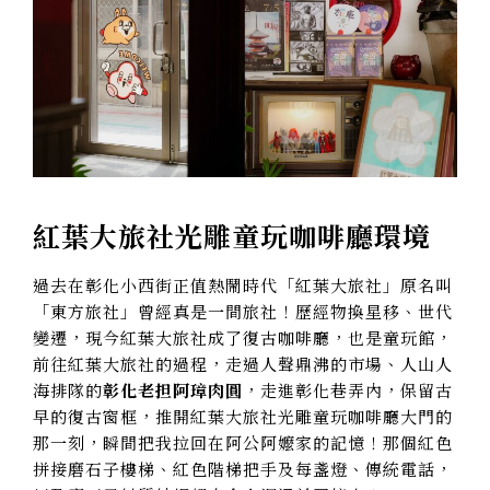
紅葉大旅社光雕童玩咖啡廳環境
過去在彰化小西街正值熱鬧時代「紅葉大旅社」原名叫
「東方旅社」曾經真是一間旅社！歷經物換星移、世代
變遷，現今紅葉大旅社成了復古咖啡廳，也是童玩館，
前往紅葉大旅社的過程，走過人聲鼎沸的市場、人山人
海排隊的
彰化老担阿璋肉圓
，走進彰化巷弄內，保留古
早的復古窗框，推開紅葉大旅社光雕童玩咖啡廳大門的
那一刻，瞬間把我拉回在阿公阿嬤家的記憶！那個紅色
拼接磨石子樓梯、紅色階梯把手及每盞燈、傳統電話，