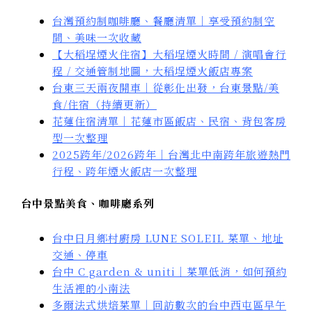
台灣預約制咖啡廳、餐廳清單｜享受預約制空
間、美味一次收藏
【大稻埕煙火住宿】大稻埕煙火時間 / 演唱會行
程 / 交通管制地圖，大稻埕煙火飯店專案
台東三天兩夜開車｜從彰化出發，台東景點/美
食/住宿（持續更新）
花蓮住宿清單｜花蓮市區飯店、民宿、背包客房
型一次整理
2025跨年/2026跨年｜台灣北中南跨年旅遊熱門
行程、跨年煙火飯店一次整理
台中景點美食、咖啡廳系列
台中日月鄉村廚房 LUNE SOLEIL 菜單、地址
交通、停車
台中 C garden & uniti｜菜單低消，如何預約
生活裡的小南法
多爾法式烘焙菜單｜回訪數次的台中西屯區早午