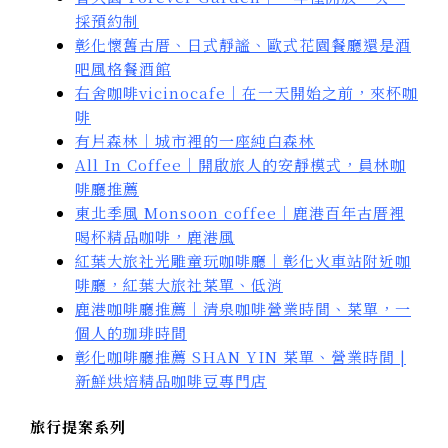
採預約制
彰化懷舊古厝、日式靜謐、歐式花園餐廳還是酒
吧風格餐酒館
右舍咖啡vicinocafe｜在一天開始之前，來杯咖
啡
有片森林｜城市裡的一座純白森林
All In Coffee｜開啟旅人的安靜模式，員林咖
啡廳推薦
東北季風 Monsoon coffee｜鹿港百年古厝裡
喝杯精品咖啡，鹿港風
紅葉大旅社光雕童玩咖啡廳｜彰化火車站附近咖
啡廳，紅葉大旅社菜單、低消
鹿港咖啡廳推薦｜清泉咖啡營業時間、菜單，一
個人的珈琲時間
彰化咖啡廳推薦 SHAN YIN 菜單、營業時間 |
新鮮烘焙精品咖啡豆專門店
旅行提案系列