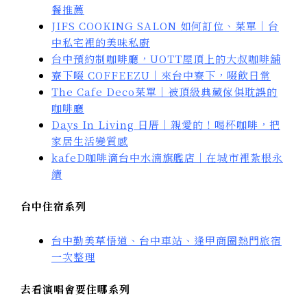
餐推薦
JIFS COOKING SALON 如何訂位、菜單｜台
中私宅裡的美味私廚
台中預約制咖啡廳，UOTT屋頂上的大叔咖啡舖
寮下啜 COFFEEZU｜來台中寮下，啜飲日常
The Cafe Deco菜單｜被頂級典藏傢俱耽誤的
咖啡廳
Days In Living 日厝｜親愛的！喝杯咖啡，把
家居生活變質感
kafeD咖啡滴台中水湳旗艦店｜在城市裡紮根永
續
台中住宿系列
台中勤美草悟道、台中車站、逢甲商圈熱門旅宿
一次整理
去看演唱會要住哪系列