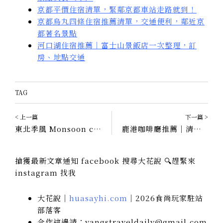
京都平價住宿清單，緊鄰京都車站走路就到！
京都烏丸四條住宿推薦清單，交通便利，鄰近京
都著名景點
河口湖住宿推薦｜富士山景飯店一次整理，訂
房、地點交通
TAG
< 上一篇
下一篇 >
東北季風 Monsoon coffee｜鹿港百年古厝裡喝杯精品咖啡，鹿港風！
鹿港咖啡廳推薦｜清泉咖啡營業時間、菜單，一個人的珈琲時間
搶獲最新文章通知 facebook 搜尋大花說 🔍趕緊來
instagram 找我
大花說｜
huasayhi.com
｜2026食尚玩家駐站
部落客
合作這邊請：yangstraveldaily@gmail.com