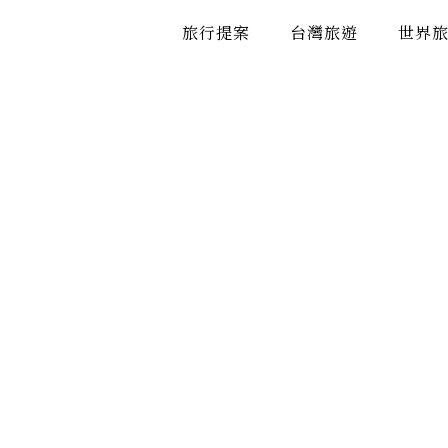
跳
旅行提案
台灣旅遊
世界
至
主
要
內
容