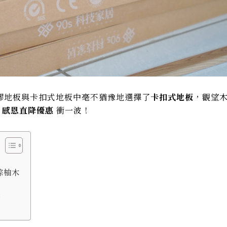
膠地板與卡扣式地板中毫不猶豫地選擇了
卡扣式地板
，觀望
祭 感恩直降優惠
衝一波！
棕柚木
點