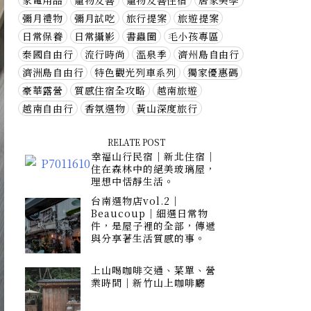
家電用品
寵物友善
寵物友善住宿
居家美學
彌月禮物
彌月試吃
旅行提案
旅遊提案
日常保養
日常攝影
書蟲圈
毛小孩專區
泰國自由行
流行時尚
溫泉季
濟州島自由行
濟洲島自由行
特色觀光列車系列
獨家優惠碼
豪華露營
質感住宿全攻略
越南旅遊
越南自由行
香氛選物
黃山深度旅行
RELATE POST
幸福山行民宿｜新北住宿｜
住在森林中的絕美玻璃屋，
理想中恬靜生活。
台南選物店vol.2｜
Beaucoup｜細選日常物
件，是屋子裡的全部，傳遞
與分享著生活質感的事。
上山喝咖啡交通、菜單、營
業時間｜新竹山上咖啡廳