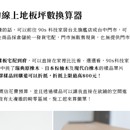
單的線上地板坪數換算器
的話，可以前往 90s 科技家居台北旗艦店或台中門市，可
s 全商品採倉儲統一發貨宅配，門市無販售現貨，也無提供門市
樣板宅配到府
，可以直接在家裡比比看、選選看，90s科技家
別中挑了
瑞典原橡木
、
日本棕柚木
及
現代白橡木
的樣品單片
單樣品回購還可以折抵，折抵上限最高800元！
概估花費預算，並且透過樣品可以讓我直接在欲鋪的空間進
，沒有太複雜的畸零區域，施工起來算簡單！