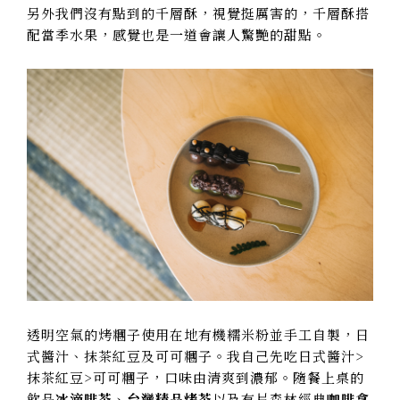
另外我們沒有點到的千層酥，視覺挺厲害的，千層酥搭
配當季水果，感覺也是一道會讓人驚艷的甜點。
透明空氣的烤糰子使用在地有機糯米粉並手工自製，日
式醬汁、抹茶紅豆及可可糰子。我自己先吃日式醬汁>
抹茶紅豆>可可糰子，口味由清爽到濃郁。隨餐上桌的
飲品
冰滴啡茶
、
台灣精品烤茶
以及有片森林經典
咖啡拿