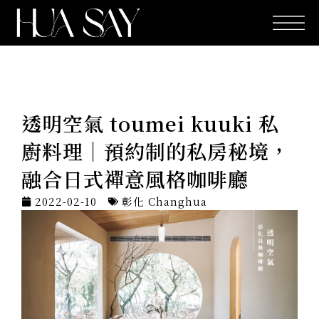
跳
至
主
要
內
容
透明空氣 toumei kuuki 私
廚料理｜預約制的私房秘境，
融合日式禪意風格咖啡廳
2022-02-10
彰化 Changhua