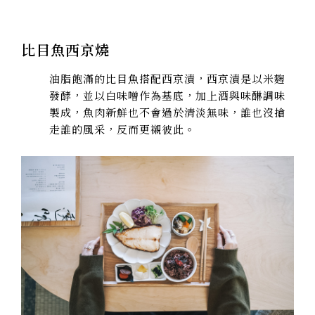
比目魚西京燒
油脂飽滿的比目魚搭配西京漬，西京漬是以米麴
發酵，並以白味噌作為基底，加上酒與味醂調味
製成，魚肉新鮮也不會過於清淡無味，誰也沒搶
走誰的風采，反而更襯彼此。