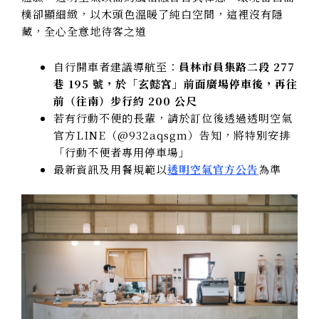
樸卻顯細緻，以木頭色溫暖了純白空間，這裡沒有隱
藏，全心全意地待客之道
自行開車者建議導航至：
員林市員集路二段 277
巷 195 號，於「玄懿宮」前面廣場停車後，再往
前（往南）步行約 200 公尺
若有行動不便的長輩，請於訂位後透過透明空氣
官方LINE（@932aqsgm）告知，將特別安排
「行動不便者專用停車場」
最新資訊及用餐規範以
透明空氣官方公告
為準