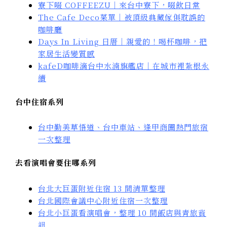
寮下啜 COFFEEZU｜來台中寮下，啜飲日常
The Cafe Deco菜單｜被頂級典藏傢俱耽誤的
咖啡廳
Days In Living 日厝｜親愛的！喝杯咖啡，把
家居生活變質感
kafeD咖啡滴台中水湳旗艦店｜在城市裡紮根永
續
台中住宿系列
台中勤美草悟道、台中車站、逢甲商圈熱門旅宿
一次整理
去看演唱會要住哪系列
台北大巨蛋附近住宿 13 間清單整理
台北國際會議中心附近住宿一次整理
台北小巨蛋看演唱會，整理 10 間飯店與青旅資
訊