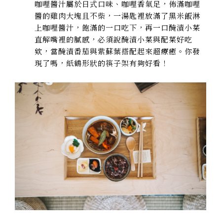
咖哩醬汁屬於日式口味、咖哩香氣足，佈滿咖哩
醬的雞肉大塊且不柴，一湯匙裡放滿了黑米飯淋
上咖哩醬汁，飽滿的一口吃下，再一口醃漬小菜
直解嘴裡的膩感，必須說醃漬小菜與配菜好吃
欸，當醃漬番茄與紫蘇葉搭配起來超療癒。你發
現了嗎，紙鶴形狀的筷子架有夠好看！