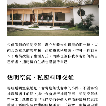
位處僻靜的透明空氣，矗立於巷末中最美的那一棟，以
融合為概念的咖啡廳，凸顯禪意秘境感，彷彿一秒到日
本！疫情改變了生活方式，同時也讓你我學會如何與自
己相處，適時留白生活也是善待自己
透明空氣 ·
私廚料理交通
導航透明空氣地址，會彎進無法會車的小路，不要害怕
地再繼續往前開，途中會有處空地可停車，透明空氣就
在巷末！風塵僕僕地我們準備好進入充滿靜謐般的五感
體驗，透明空氣以簡約風格融合日式禪意，環境留白簡