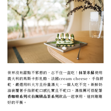
世界沒有甜點不邪惡的，忍不住一直吃！
抹茶米蘇
使用
義大利的馬斯卡彭乳酪、法國cream cheese、手指餅
乾，嚴選用料大方且份量滿大，一個人吃不完。新鮮奶
油裹覆著手指餅乾口感扎實且不乾口，滿推薦可搭配
茶
香咖啡系列
或
台灣精品茶系列
飲品一起享用，達到剛剛
好的平衡。