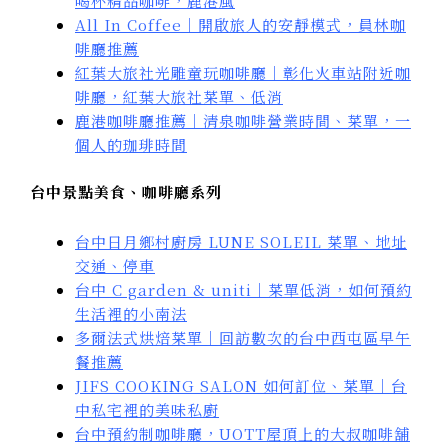
喝杯精品咖啡，鹿港風
All In Coffee｜開啟旅人的安靜模式，員林咖
啡廳推薦
紅葉大旅社光雕童玩咖啡廳｜彰化火車站附近咖
啡廳，紅葉大旅社菜單、低消
鹿港咖啡廳推薦｜清泉咖啡營業時間、菜單，一
個人的珈琲時間
台中景點美食、咖啡廳系列
台中日月鄉村廚房 LUNE SOLEIL 菜單、地址
交通、停車
台中 C garden & uniti｜菜單低消，如何預約
生活裡的小南法
多爾法式烘焙菜單｜回訪數次的台中西屯區早午
餐推薦
JIFS COOKING SALON 如何訂位、菜單｜台
中私宅裡的美味私廚
台中預約制咖啡廳，UOTT屋頂上的大叔咖啡舖