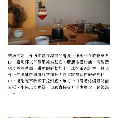
繽紛的透明杯彷彿迎來涼爽的春夏，像極少女般恣意自
由！
透明杯
以草莓果凍為基底，層層堆疊奶油、海綿蛋
糕及些許草莓，甜脆的餅乾加上一球抹茶冰淇淋。透明
杯上的脆酥蕾絲餅非常加分！直接將蕾絲餅敲碎於杯
中，湯匙毫不猶豫下挖到底，讓每一口混著絲綢般奶油
蛋糕、水果以及脆餅，口感直接提升不少層次，超級滿
足。