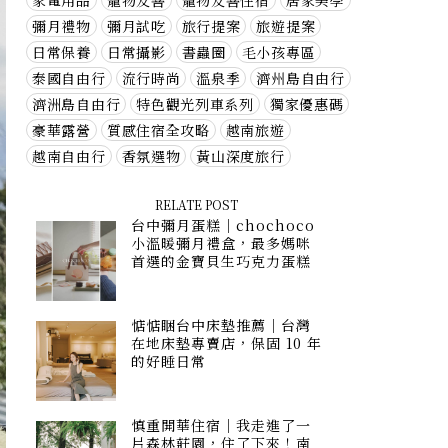
家電用品
寵物友善
寵物友善住宿
居家美學
彌月禮物
彌月試吃
旅行提案
旅遊提案
日常保養
日常攝影
書蟲圈
毛小孩專區
泰國自由行
流行時尚
溫泉季
濟州島自由行
濟洲島自由行
特色觀光列車系列
獨家優惠碼
豪華露營
質感住宿全攻略
越南旅遊
越南自由行
香氛選物
黃山深度旅行
RELATE POST
台中彌月蛋糕｜chochoco
小溫暖彌月禮盒，最多媽咪
首選的金寶貝生巧克力蛋糕
惦惦睏台中床墊推薦｜台灣
在地床墊專賣店，保固 10 年
的好睡日常
慎重開華住宿｜我走進了一
片森林莊園，住了下來！南