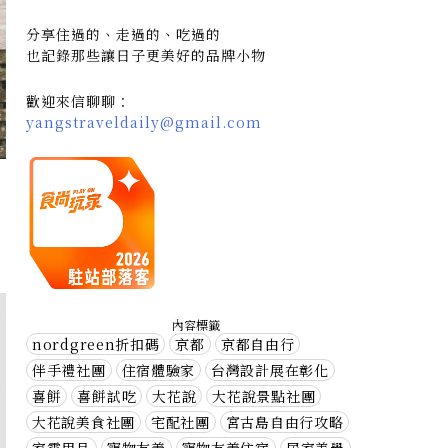
分享住過的、走過的、吃過的
也記錄那些讓日子更美好的品牌小物
歡迎來信聊聊：
yangstraveldaily@gmail.com
內容標籤
nordgreen折扣碼
京都
京都自由行
伴手禮社團
住宿體驗家
台灣設計展在彰化
喜餅
喜餅試吃
大花說
大花說景點社團
大花說美食社團
宅配社團
宮古島自由行攻略