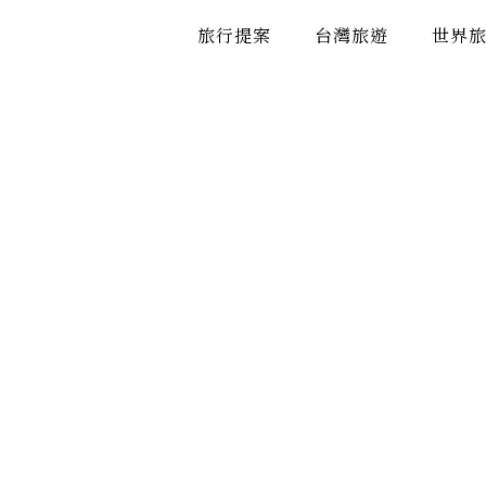
跳
旅行提案
台灣旅遊
世界
至
主
要
內
容