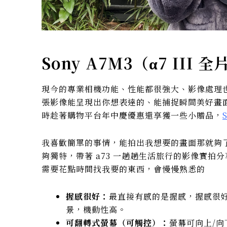
Sony A7M3（
α7 III 
現今的專業相機功能、性能都很強大、影像處理
張影像能呈現出你想表達的、能捕捉瞬間美好畫
時趁著購物平台年中慶優惠還享獲一些小贈品，
我喜歡簡單的事情，能拍出我想要的畫面那就夠
夠獨特，帶著 a73 一趟趟生活旅行的影像實拍
需要花點時間找我要的東西，會慢慢熟悉的
握感很好：
最直接有感的是握感，握感很
景，機動性高。
可翻轉式螢幕（可觸控）：
螢幕可向上/