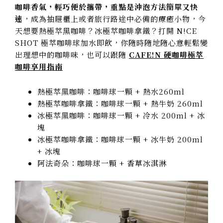
咖啡香氣，輕巧便於攜帶，重點是沖泡方法簡單又快
速
，成為抽屜櫃上或者旅行路途中必備的療癒小物，今
天想要熱極萃黑咖啡？冰極萃咖啡拿鐵？打開 N!CE
SHOT 極萃咖啡球加水即飲，你隨時隨地隨心意輕鬆變
出理想中的咖啡味，也可以跟隨
CAFE!N 硬咖啡極萃
咖啡享用指南
熱極萃黑咖啡：咖啡球一顆 + 熱水260ml
熱極萃咖啡拿鐵：咖啡球一顆 + 熱牛奶 260ml
冰極萃黑咖啡：咖啡球一顆 + 冷水 200ml + 冰
塊
冰極萃咖啡拿鐵：咖啡球一顆 + 冰牛奶 200ml
+ 冰塊
阿法奇朵：咖啡球一顆 + 香草冰淇淋