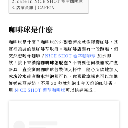
cafe in N!CE SHOT 極萃咖啡球
店家資訊｜CAFE!N
咖啡球是什麼
咖啡球是什麼？咖啡球的外觀看起來就像膠囊咖啡，其
實裡頭裝的是咖啡萃取液。離咖啡店還有一段距離，但
突然想喝杯咖啡？
N!CE SHOT 極萃咖啡球
加水即
飲！接下來
濃縮咖啡球怎麼泡？
不需要任何機器或沖煮
器具，直接撕開咖啡球包裝倒入杯中，隨心所欲地加入
冰塊冷水
或者
熱水沖泡
都可以，你喜歡拿鐵也可以加進
鮮奶或燕麥奶，不用 30 秒就能泡出今天份的咖啡香，
用
N!CE SHOT 極萃咖啡球
可以快速完成！