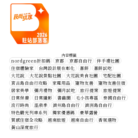
內容標籤
nordgreen折扣碼
京都
京都自由行
伴手禮社團
住宿體驗家
台灣設計展在彰化
喜餅
喜餅試吃
大花說
大花說景點社團
大花說美食社團
宅配社團
宮古島自由行攻略
家電用品
寵物友善
寵物友善住宿
居家美學
彌月禮物
彌月試吃
旅行提案
旅遊提案
日常保養
日常攝影
書蟲圈
毛小孩專區
泰國自由行
流行時尚
溫泉季
濟州島自由行
濟洲島自由行
特色觀光列車系列
獨家優惠碼
豪華露營
質感住宿全攻略
越南旅遊
越南自由行
香氛選物
黃山深度旅行