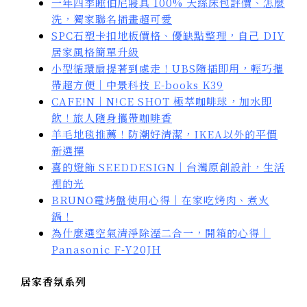
一年四季睡伯尼寢具 100% 天絲床包評價、怎麼
洗，獨家聯名插畫超可愛
SPC石塑卡扣地板價格、優缺點整理，自己 DIY
居家風格簡單升級
小型循環扇提著到處走！UBS隨插即用，輕巧攜
帶超方便｜中景科技 E-books K39
CAFE!N｜N!CE SHOT 極萃咖啡球，加水即
飲！旅人隨身攜帶咖啡香
羊毛地毯推薦！防潮好清潔，IKEA以外的平價
新選擇
喜的燈飾 SEEDDESIGN｜台灣原創設計，生活
裡的光
BRUNO電烤盤使用心得｜在家吃烤肉、煮火
鍋！
為什麼選空氣清淨除溼二合一，開箱的心得｜
Panasonic F-Y20JH
居家香氛系列