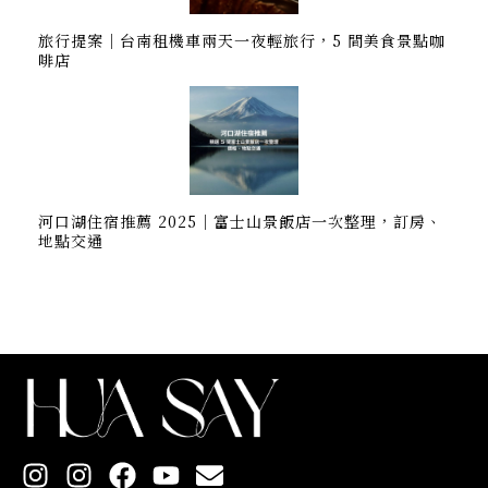
旅行提案｜台南租機車兩天一夜輕旅行，5 間美食景點咖
啡店
河口湖住宿推薦 2025｜富士山景飯店一次整理，訂房、
地點交通
I
I
F
Y
E