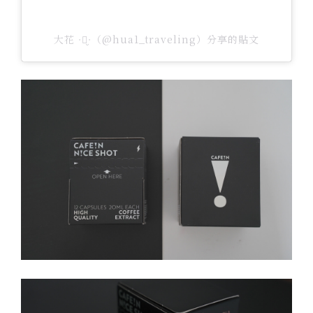
大花 ᐧ༚̮ᐧ（@hua1_traveling）分享的貼文