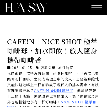
跳
至
主
要
內
容
CAFE!N｜N!CE SHOT 極萃
咖啡球，加水即飲！旅人隨身
攜帶咖啡香
2024-01-05
居家美學
,
流行時尚
我們都在「忙得沒有時間一起喝杯咖啡」、「再忙也要
跟你喝杯咖啡」之間成為理想中的大人，想要隨時隨地
又能快速地喝上一杯咖啡成了現代人的基本需求，有沒
有咖啡球推薦？
CAFE!N 硬咖啡聽見了
！無論是趕著
上工的上班族、還是環遊世界的旅人，為了你在家及戶
外也能輕鬆地享有一杯好咖啡，
N!CE SHOT 極萃咖