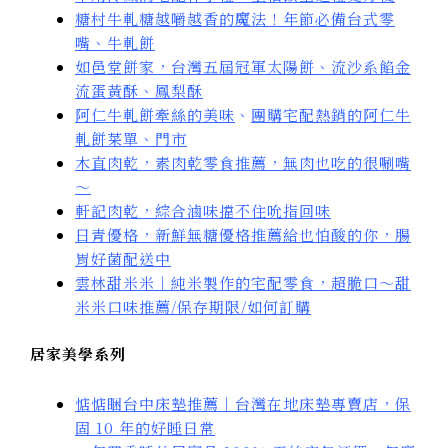
糖村牛軋糖越嚼越香的魔法！年節必備台式零
嘴、牛軋餅
如邑堂餅家，台灣五屆冠軍太陽餅、流沙系餡金
流蛋黃酥、鳳梨酥
阿仁牛軋餅牽絲的美味
、
團購宅配熱銷的阿仁牛
軋餅菜單、門市
木直肉乾，素肉乾零食推薦，無肉也吃的很唰嘴
～
軒記肉乾，綜合滷味擋不住吮指回味
日青優格，新鮮無糖優格推薦給也怕酸的你，腸
胃好菌配送中
雲林甜米米｜純米製作的宅配零食，超脆口～甜
米米口味推薦/保存期限/如何訂購
居家美學系列
惦惦睏台中床墊推薦｜台灣在地床墊專賣店，保
固 10 年的好睡日常