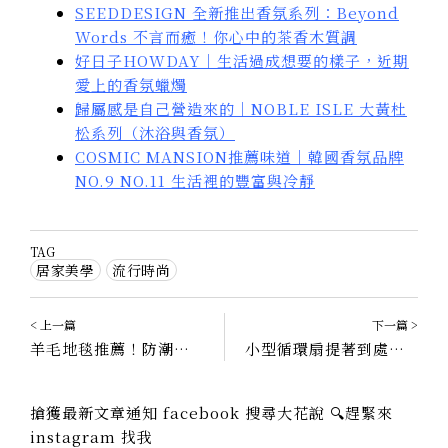
SEEDDESIGN 全新推出香氛系列：Beyond
Words 不言而癒！你心中的茶香木質調
好日子HOWDAY｜生活過成想要的樣子，近期
愛上的香氛蠟燭
歸屬感是自己營造來的｜NOBLE ISLE 大黃杜
松系列（沐浴與香氛）
COSMIC MANSION推薦味道｜韓國香氛品牌
NO.9 NO.11 生活裡的豐富與冷靜
TAG
居家美學
流行時尚
< 上一篇
下一篇 >
羊毛地毯推薦！防潮好清潔，IKEA以外的平價新選擇
小型循環扇提著到處走！UBS隨插即用，輕巧攜帶超方便｜中景科技 E-books K39
搶獲最新文章通知 facebook 搜尋大花說 🔍趕緊來
instagram 找我