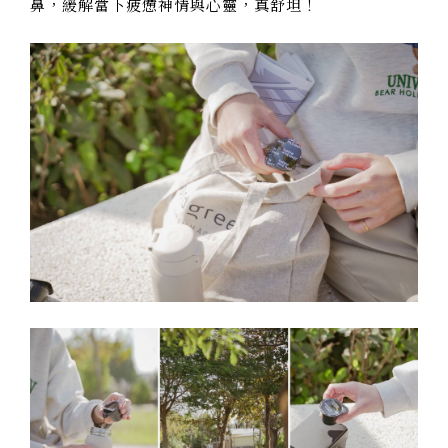
鼻，緩解當下疲憊神情與心靈，真舒坦！