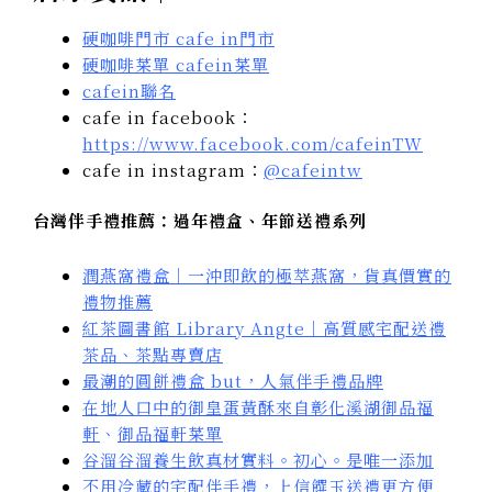
硬咖啡門市 cafe in門市
硬咖啡菜單 cafein菜單
cafein聯名
cafe in facebook：
https://www.facebook.com/cafeinTW
cafe in instagram：
@cafeintw
台灣伴手禮推薦：過年禮盒、年節送禮系列
潤燕窩禮盒｜一沖即飲的極萃燕窩，貨真價實的
禮物推薦
紅茶圖書館 Library Angte｜高質感宅配送禮
茶品、茶點專賣店
最潮的圓餅禮盒 but，人氣伴手禮品牌
在地人口中的御皇蛋黃酥來自彰化溪湖御品福
軒
、
御品福軒菜單
谷溜谷溜養生飲真材實料。初心。是唯一添加
不用冷藏的宅配伴手禮，上信饌玉送禮更方便